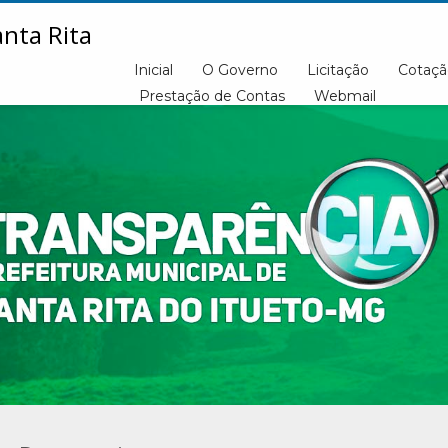
Inicial
O Governo
Licitação
Cotaçã
Prestação de Contas
Webmail