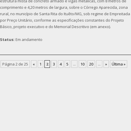
estrutura mista de concreto armado e vigas metálicas, com 8 metros de
comprimento e 4,20 metros de largura, sobre o Córrego Aparecida, zona
rural, no município de Santa Rita do Ituêto/MG, sob regime de Empreitada
por Preço Unitário, conforme as especificações constantes do Projeto
Básico, projeto executivo e do Memorial Descritivo (em anexo).
Status:
Em andamento
Página 2 de 25
«
1
2
3
4
5
...
10
20
...
»
Última »