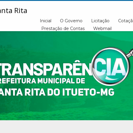
Inicial
O Governo
Licitação
Cotaçã
Prestação de Contas
Webmail