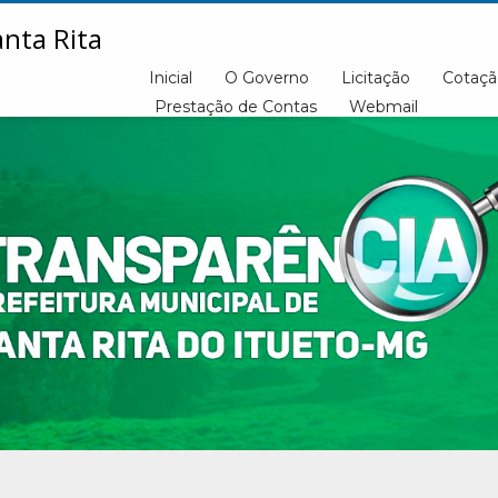
Inicial
O Governo
Licitação
Cotaçã
Prestação de Contas
Webmail