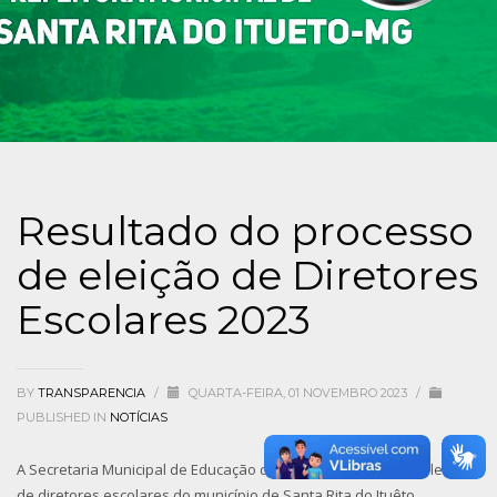
Resultado do processo
de eleição de Diretores
Escolares 2023
BY
TRANSPARENCIA
/
QUARTA-FEIRA, 01 NOVEMBRO 2023
/
PUBLISHED IN
NOTÍCIAS
A Secretaria Municipal de Educação divulga o resultado das eleições
de diretores escolares do município de Santa Rita do Ituêto.