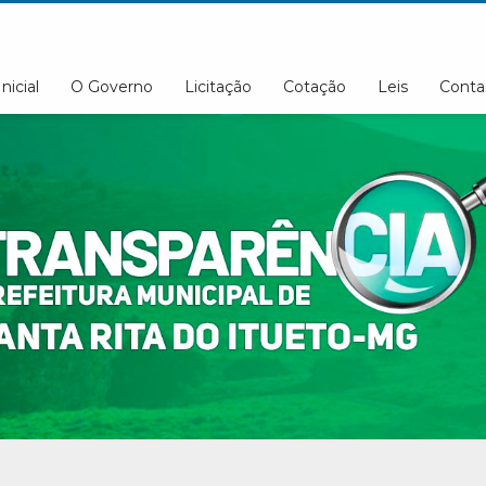
Inicial
O Governo
Licitação
Cotação
Leis
Conta