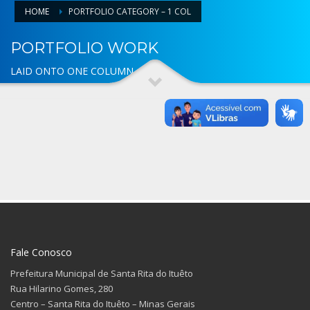
HOME
PORTFOLIO CATEGORY – 1 COL
PORTFOLIO WORK
LAID ONTO ONE COLUMN
Fale Conosco
Prefeitura Municipal de Santa Rita do Ituêto
Rua Hilarino Gomes, 280
Centro – Santa Rita do Ituêto – Minas Gerais