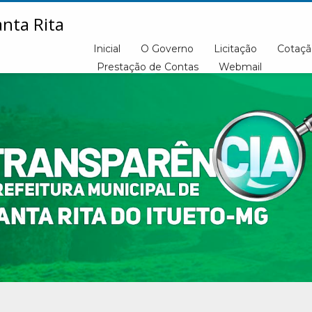
Inicial
O Governo
Licitação
Cotaçã
Prestação de Contas
Webmail