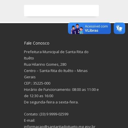
Fale Conosco
Prefeitura Municipal de Santa Rita do
Ituêto
Rua Hilarino Gomes, 280
Centro – Santa Rita do Ituêto – Minas
Gerais
CEP.: 35225-000
Horário de Funcionamento: 08:00 as 11:00 e
de 12:30 as 16:00
De segunda-feira a sexta-feira.
Contato: (33) 9 9999-02599
E-mail:
informacao@santaritadoitueto.mg.gov.br