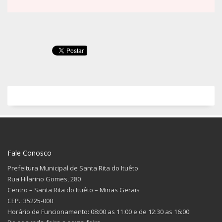
Fale Conosco
Prefeitura Municipal de Santa Rita do Ituêto
Rua Hilarino Gomes, 280
Centro – Santa Rita do Ituêto – Minas Gerais
CEP.: 35225-000
Horário de Funcionamento: 08:00 as 11:00 e de 12:30 as 16:00