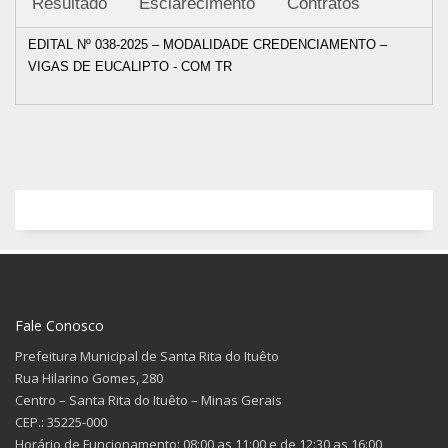
Resultado
Esclarecimento
Contratos
EDITAL Nº 038-2025 – MODALIDADE CREDENCIAMENTO –
VIGAS DE EUCALIPTO - COM TR
Fale Conosco
Prefeitura Municipal de Santa Rita do Ituêto
Rua Hilarino Gomes, 280
Centro – Santa Rita do Ituêto – Minas Gerais
CEP.: 35225-000
Horário de Funcionamento: 08:00 as 11:00 e de 12:30 as 16:00