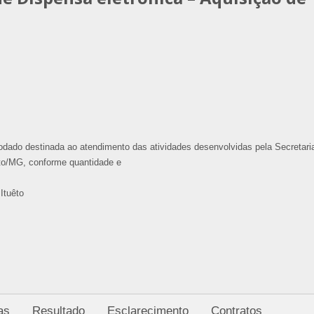
odado destinada ao atendimento das atividades desenvolvidas pela Secretari
êto/MG, conforme quantidade e
Ituêto
as
Resultado
Esclarecimento
Contratos