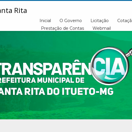
Inicial
O Governo
Licitação
Cotaçã
Prestação de Contas
Webmail