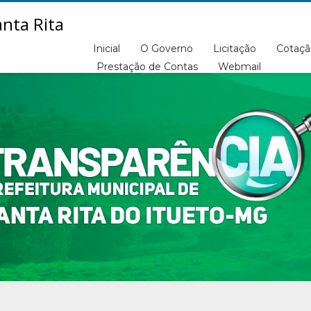
Inicial
O Governo
Licitação
Cotaçã
Prestação de Contas
Webmail