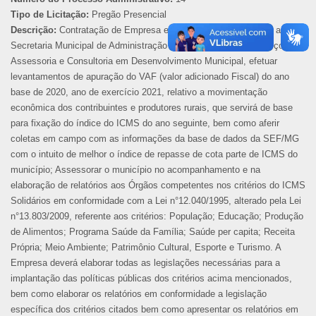
Tipo de Licitação:
Pregão Presencial
Descrição:
Contratação de Empresa especializada para atender a
Secretaria Municipal de Administração com a prestação de serviços de
Assessoria e Consultoria em Desenvolvimento Municipal, efetuar
levantamentos de apuração do VAF (valor adicionado Fiscal) do ano
base de 2020, ano de exercício 2021, relativo a movimentação
econômica dos contribuintes e produtores rurais, que servirá de base
para fixação do índice do ICMS do ano seguinte, bem como aferir
coletas em campo com as informações da base de dados da SEF/MG
com o intuito de melhor o índice de repasse de cota parte de ICMS do
município; Assessorar o município no acompanhamento e na
elaboração de relatórios aos Órgãos competentes nos critérios do ICMS
Solidários em conformidade com a Lei n°12.040/1995, alterado pela Lei
n°13.803/2009, referente aos critérios: População; Educação; Produção
de Alimentos; Programa Saúde da Família; Saúde per capita; Receita
Própria; Meio Ambiente; Patrimônio Cultural, Esporte e Turismo. A
Empresa deverá elaborar todas as legislações necessárias para a
implantação das políticas públicas dos critérios acima mencionados,
bem como elaborar os relatórios em conformidade a legislação
específica dos critérios citados bem como apresentar os relatórios em