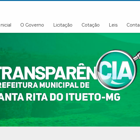
Inicial
O Governo
Licitação
Cotação
Leis
Conta