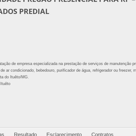
ADOS PREDIAL
ratação de empresa especializada na prestação de serviços de manutenção pr
 de ar condicionado, bebedouro, purificador de água, refrigerador ou freezer, 
ita do Ituêto/MG.
Ituêto
as
Resultado
Esclarecimento
Contratos