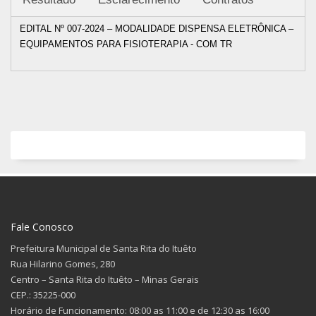
EDITAL Nº 007-2024 – MODALIDADE DISPENSA ELETRÔNICA –
EQUIPAMENTOS PARA FISIOTERAPIA - COM TR
Fale Conosco
Prefeitura Municipal de Santa Rita do Ituêto
Rua Hilarino Gomes, 280
Centro – Santa Rita do Ituêto – Minas Gerais
CEP.: 35225-000
Horário de Funcionamento: 08:00 as 11:00 e de 12:30 as 16:00