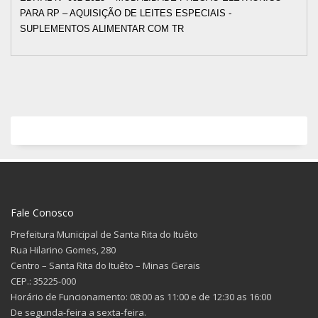
PARA RP – AQUISIÇÃO DE LEITES ESPECIAIS -
SUPLEMENTOS ALIMENTAR COM TR
Fale Conosco
Prefeitura Municipal de Santa Rita do Ituêto
Rua Hilarino Gomes, 280
Centro – Santa Rita do Ituêto – Minas Gerais
CEP.: 35225-000
Horário de Funcionamento: 08:00 as 11:00 e de 12:30 as 16:00
De segunda-feira a sexta-feira.