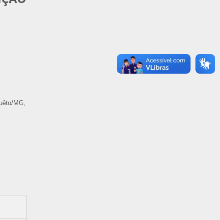
tuêto/MG,