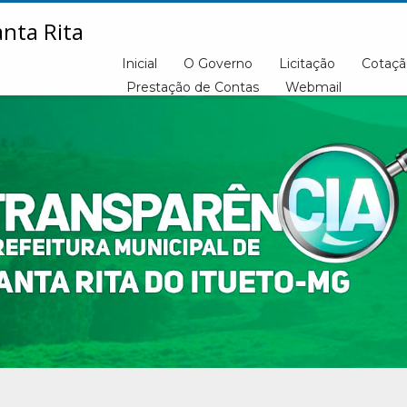
Inicial
O Governo
Licitação
Cotaçã
Prestação de Contas
Webmail