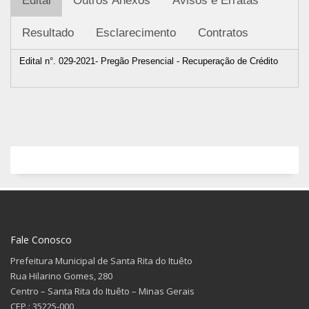
Edital
Outros Anexos
Avisos e Erratas
Resultado
Esclarecimento
Contratos
Edital n°. 029-2021- Pregão Presencial - Recuperação de Crédito
Fale Conosco
Prefeitura Municipal de Santa Rita do Ituêto
Rua Hilarino Gomes, 280
Centro – Santa Rita do Ituêto – Minas Gerais
CEP.: 35225-000