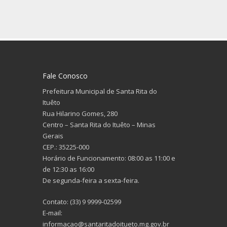
Fale Conosco
Prefeitura Municipal de Santa Rita do
Ituêto
Rua Hilarino Gomes, 280
Centro – Santa Rita do Ituêto – Minas
Gerais
CEP.: 35225-000
Horário de Funcionamento: 08:00 as 11:00 e
de 12:30 as 16:00
De segunda-feira a sexta-feira.
Contato: (33) 9 9999-02599
E-mail:
informacao@santaritadoitueto.mg.gov.br