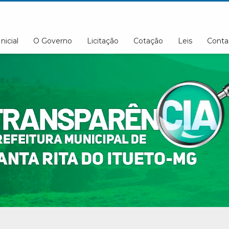
Inicial
O Governo
Licitação
Cotação
Leis
Conta