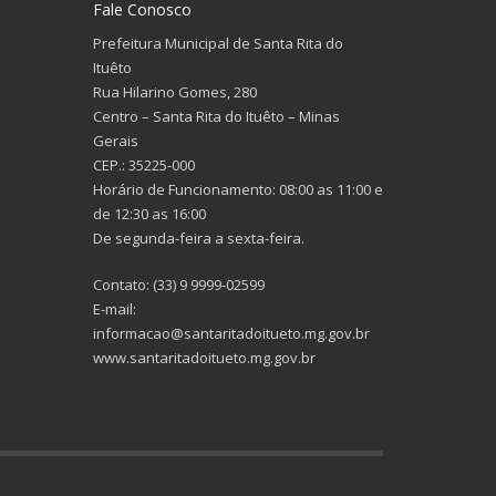
Fale Conosco
Prefeitura Municipal de Santa Rita do
Ituêto
Rua Hilarino Gomes, 280
Centro – Santa Rita do Ituêto – Minas
Gerais
CEP.: 35225-000
Horário de Funcionamento: 08:00 as 11:00 e
de 12:30 as 16:00
De segunda-feira a sexta-feira.
Contato: (33) 9 9999-02599
E-mail:
informacao@santaritadoitueto.mg.gov.br
www.santaritadoitueto.mg.gov.br